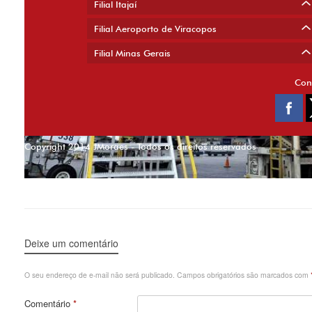
Filial Itajaí
Filial Aeroporto de Viracopos
Filial Minas Gerais
Con
Copyright 2014 JMoraes - Todos os direitos reservados
Deixe um comentário
O seu endereço de e-mail não será publicado.
Campos obrigatórios são marcados com
Comentário
*