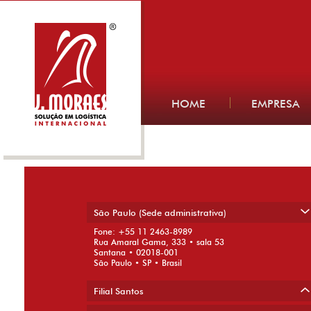
HOME
EMPRESA
Exportações brasileiras têm saldo 
milhões no início de outubro
São Paulo (Sede administrativa)
17 de outubro de 2014
Fone: +55 11 2463-8989
← Previous
Rua Amaral Gama, 333 • sala 53
Santana • 02018-001
São Paulo • SP • Brasil
Filial Santos