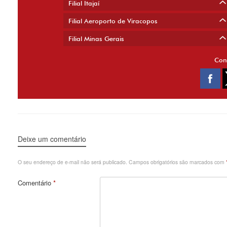
Filial Itajaí
Filial Aeroporto de Viracopos
Filial Minas Gerais
Con
Copyright 2014 JMoraes - Todos os direitos reservados
Deixe um comentário
O seu endereço de e-mail não será publicado.
Campos obrigatórios são marcados com
Comentário
*