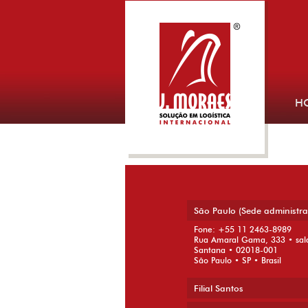
H
sdas
26 de setembro de 2014
São Paulo (Sede administra
← Previous
Next →
Fone: +55 11 2463-8989
Rua Amaral Gama, 333 • sal
Santana • 02018-001
São Paulo • SP • Brasil
Filial Santos