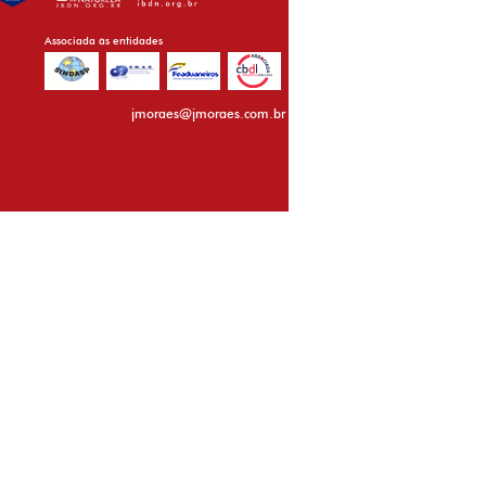
Associada às entidades
jmoraes@jmoraes.com.br