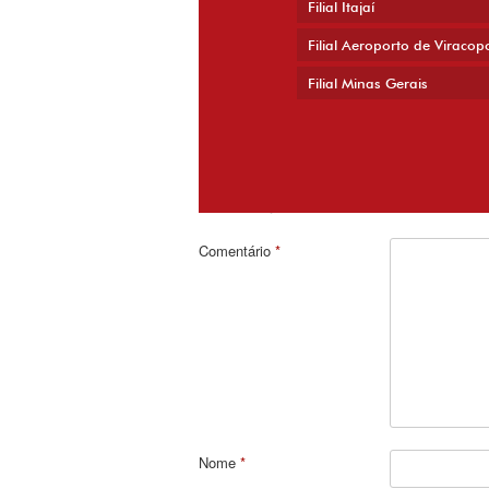
Filial Itajaí
Filial Aeroporto de Viracop
Filial Minas Gerais
Deixe um comentário
O seu endereço de e-mail não será publicado.
Campos o
Copyright 2014 JMoraes - Todos os direitos
Comentário
*
Nome
*